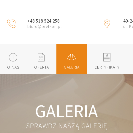
+48 518 524 258
40-2
N
M
biuro@prefkon.pl
ul. 
B
C
D
F
O NAS
OFERTA
GALERIA
CERTYFIKATY
GALERIA
SPRAWDŹ NASZĄ GALERIĘ