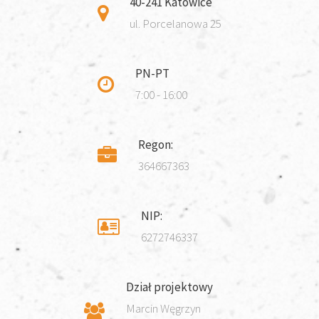
40-241 Katowice
ul. Porcelanowa 25
PN-PT
7:00 - 16:00
Regon:
364667363
NIP:
6272746337
Dział projektowy
Marcin Węgrzyn