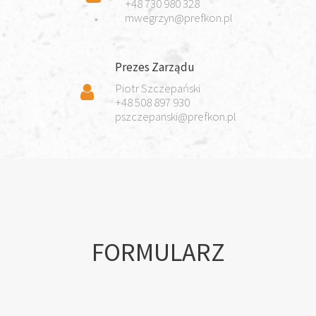
+48 730 980 328
mwegrzyn@prefkon.pl
Prezes Zarządu
Piotr Szczepański
+48 508 897 930
pszczepanski@prefkon.pl
FORMULARZ